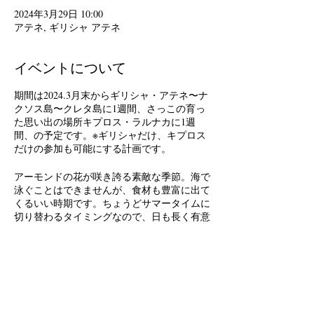
2024年3月29日 10:00
アテネ, ギリシャ アテネ
イベントについて
期間は2024.3月末からギリシャ・アテネ〜ナ
クソス島〜クレタ島に1週間、さっこの育っ
た思い出の場所キプロス・ラルナカに1週
間、の予定です。※ギリシャだけ、キプロス
だけの参加も可能にする計画です。
アーモンドの花が咲き誇る素敵な季節。海で
泳ぐことはできませんが、食材も豊富に出て
くるいい時期です。ちょうどサマータイムに
切り替わるタイミングなので、日も長く有意
義に観光できます。
スケジュール
旅行代理店
マリソル・ツアーズ MARISOL TOURS S.A
http://www.marisoltours.com
10:00 - 10:00
6 日