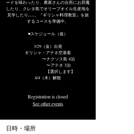
ードを味わったり、農家さんの台所にお邪魔
したり、クレタ島でオリーブオイル生産地を
見学したり､､､。『ギリシャ料理教室』を旅
するコースを準備中。
◾️スケジュール（仮）
3/29（金）出発
ギリシャ・アテネ空港着
〜ナクソス島 4泊
〜アテネ 3泊
【選択します】
4/4（木）解散
Registration is closed
See other events
日時・場所