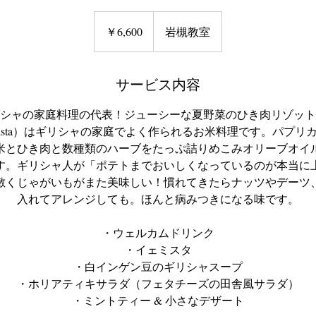
6,600
円
￥6,600
岩槻教室
サービス内容
シャの家庭料理の代表！ジューシーな夏野菜のひき肉リゾット
mista）はギリシャの家庭でよく作られるお米料理です。パプリ
米とひき肉と数種類のハーブをたっぷ詰りめこみオリーブオイ
す。ギリシャ人が「ポテトまでおいしくなっているのが本当に
敷くじゃがいもがまた美味しい！慣れてきたらナッツやデーツ
入れてアレンジしても。ほんと病みつきになる味です。
・ウェルカムドリンク
・イェミスタ
・白インゲン豆のギリシャスープ
・ホリアティキサラダ（フェタチーズの田舎風サラダ）
・ミントティー & 小さなデザート